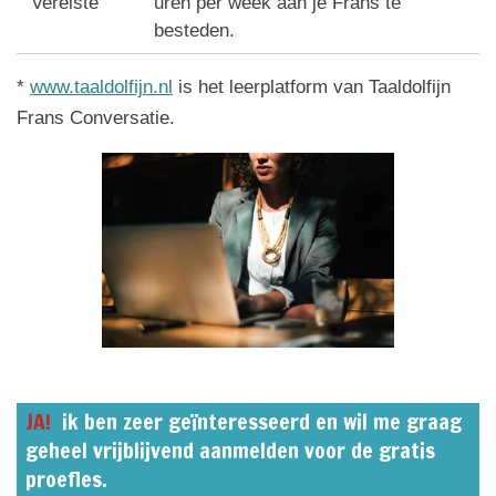
Vereiste
uren per week aan je Frans te
besteden.
*
www.taaldolfijn.nl
is het leerplatform van Taaldolfijn
Frans Conversatie.
JA!
ik ben zeer geïnteresseerd en wil me graag
geheel vrijblijvend aanmelden voor de gratis
proefles.