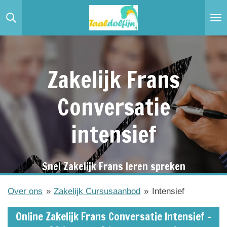
Ga
direct
naar
de
hoofdinhoud
Zakelijk Frans
Conversatie
intensief
Snel Zakelijk Frans leren spreken
Over ons
»
Zakelijk Cursusaanbod
»
Intensief
Online Zakelijk Frans Conversatie Intensief -