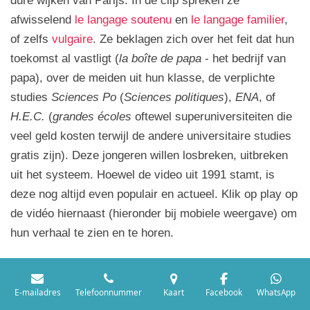
dure wijken van Parijs. In de clip spreken ze
afwisselend
le langage soutenu
en
le langage familier
,
of zelfs
vulgaire
. Ze beklagen zich over het feit dat hun
toekomst al vastligt (
l
a boîte de papa
- het bedrijf van
papa), over de meiden uit hun klasse, de verplichte
studies
Sciences Po
(
Sciences politiques
),
ENA
, of
H.E.C.
(
grandes écoles
oftewel superuniversiteiten die
veel geld kosten terwijl de andere universitaire studies
gratis zijn). Deze jongeren willen losbreken, uitbreken
uit het systeem. Hoewel de video uit 1991 stamt, is
deze nog altijd even populair en actueel. Klik op play op
de vidéo hiernaast (hieronder bij mobiele weergave) om
hun verhaal te zien en te horen.
E-mailadres
Telefoonnummer
Kaart
Facebook
WhatsApp