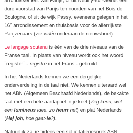
arrondissement van Parijs, of uit Neuilly-sur-Seine, een
dure voorstad van Parijs ten noorden van het Bois de
Boulogne, of uit de wijk Passy, eveneens gelegen in het
e
16
arrondissement en thuisbasis voor de allerrijkste
Parijzenaars (zie
vidéo
onderaan de nieuwsbrief).
Le langage soutenu
i
s
één van de drie niveaus van de
Franse taal. In plaats van niveau wordt ook het woord
`register´ -
registre
in het Frans - gebruikt.
In het Nederlands kennen we een dergelijke
onderverdeling in de taal niet. We kennen uiteraard wel
het ABN (Algemeen Beschaafd Nederlands), de bekakte
taal met een hete aardappel in je keel (
Zeg kerel, wat
een
lumineus
idee, zo
heurt
het
) en plat Nederlands
(
Hej joh
, hoe gaat
-ie
?)
.
Natuurlijk zal je tijdens een sollicitatiegesprek ABN