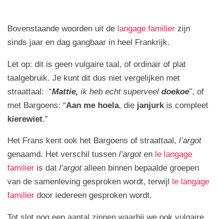
Bovenstaande woorden uit de
langage familier
zijn
sinds jaar en dag gangbaar in heel Frankrijk.
Let op: dit is geen vulgaire taal, of ordinair of plat
taalgebruik. Je kunt dit dus niet vergelijken met
straattaal: “
Mattie,
ik heb echt superveel
doekoe
”, of
met Bargoens: “
Aan me hoela
, die
janjurk
is compleet
kierewiet
.”
Het Frans kent ook het Bargoens of straattaal,
l’argot
genaamd. Het verschil tussen
l’argot
en
le langage
familier
is dat
l’argot
alleen binnen bepaalde groepen
van de samenleving gesproken wordt, terwijl
le langage
familier
door iedereen gesproken wordt.
Tot slot nog een aantal zinnen waarbij we ook vulgaire