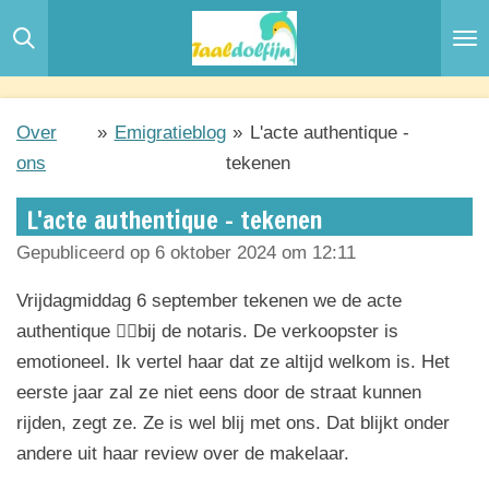
Ga
direct
naar
de
Over
»
Emigratieblog
»
L'acte authentique -
hoofdinhoud
ons
tekenen
L'acte authentique - tekenen
Gepubliceerd op 6 oktober 2024 om 12:11
Vrijdagmiddag 6 september tekenen we de acte
authentique ✍🏼bij de notaris. De verkoopster is
emotioneel. Ik vertel haar dat ze altijd welkom is. Het
eerste jaar zal ze niet eens door de straat kunnen
rijden, zegt ze. Ze is wel blij met ons. Dat blijkt onder
andere uit haar review over de makelaar.