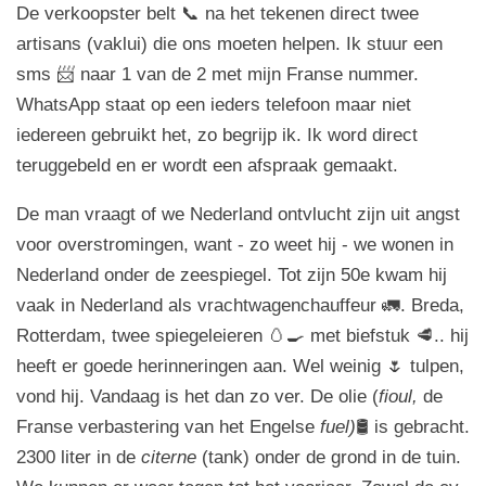
De verkoopster belt 📞 na het tekenen direct twee
artisans (vaklui) die ons moeten helpen. Ik stuur een
sms 📨 naar 1 van de 2 met mijn Franse nummer.
WhatsApp staat op een ieders telefoon maar niet
iedereen gebruikt het, zo begrijp ik. Ik word direct
teruggebeld en er wordt een afspraak gemaakt.
De man vraagt of we Nederland ontvlucht zijn uit angst
voor overstromingen, want - zo weet hij - we wonen in
Nederland onder de zeespiegel. Tot zijn 50e kwam hij
vaak in Nederland als vrachtwagenchauffeur 🚛. Breda,
Rotterdam, twee spiegeleieren 🥚🍳 met biefstuk 🥩.. hij
heeft er goede herinneringen aan. Wel weinig 🌷 tulpen,
vond hij. Vandaag is het dan zo ver. De olie (
fioul,
de
Franse verbastering van het Engelse
fuel)
🛢️ is gebracht.
2300 liter in de
citerne
(tank) onder de grond in de tuin.