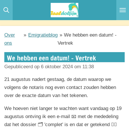
Ga
direct
naar
de
Over
»
Emigratieblog
»
We hebben een datum! -
hoofdinhoud
ons
Vertrek
We hebben een datum! - Vertrek
Gepubliceerd op 6 oktober 2024 om 11:38
21 augustus nadert gestaag, de datum waarop we
volgens de notaris nog even contact zouden hebben
over de exacte datum van het tekenen.
We hoeven niet langer te wachten want vandaag op 19
augustus ontving ik een e-mail 📧 met de mededeling
dat het dossier 🗂️ 'complet' is en dat er getekend ✍🏼